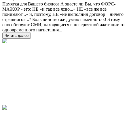
Памятка для Вашего бизнеса А знаете ли Вы, что ФОРС-
МАЖОР - это: НЕ «и так все ясно...» НЕ «все же всё
понимают...» и, поэтому, НЕ «не выполнил договор – ничего
страшного» ..? Большинство же думают именно так! Этому
способствуют СМИ, находящиеся в невероятной ажитации от
одновременного нагнетания...
Читать далее
В юридических вопросах следует
обращаться не к здравому смыслу, а к
юристам.
Роберт Лембке (1913—1989 гг.)
немецкий журналист и телеведущий
Нет ничего омерзительней истины,