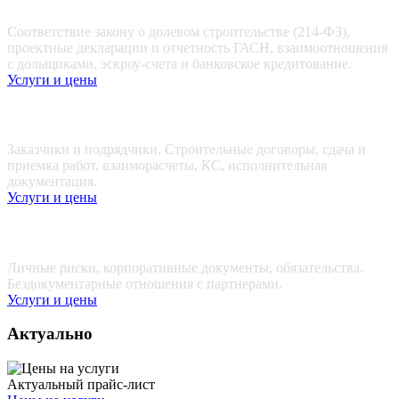
Соответствие закону о долевом строительстве (214-ФЗ),
проектные декларации и отчетность ГАСН, взаимоотношения
с дольщиками, эскроу-счета и банковское кредитование.
Услуги и цены
Строителям
Заказчики и подрядчики. Строительные договоры, сдача и
приемка работ, взаиморасчеты, КС, исполнительная
документация.
Услуги и цены
Владельцам бизнеса и директорам
Личные риски, корпоративные документы, обязательства.
Бездокументарные отношения с партнерами.
Услуги и цены
Актуально
Актуальный прайс-лист