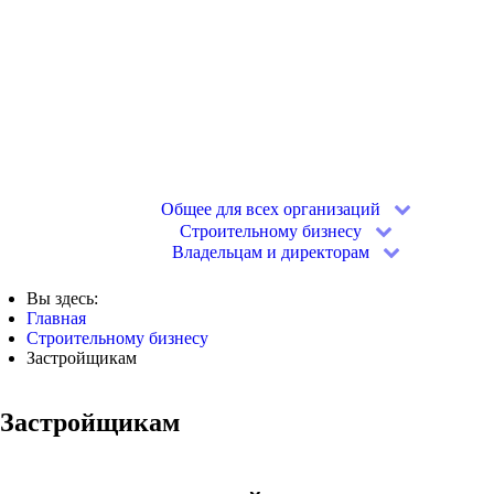
Пн-пт, 9:00-18:00
+7 (499) 110-02-12
+7 925 3029225
advise@advise.su
Офисы на карте
Скачать прайс-лист в PDF
ok
inst
fb
vk
Общее для всех организаций
Строительному бизнесу
Владельцам и директорам
Вы здесь:
Главная
Строительному бизнесу
Застройщикам
Застройщикам